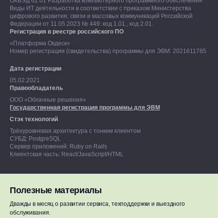
ОКВЭД 62.01 Разработка компьютерного программного обеспечения
Виды ИТ деятельности в соответствии с приказом Министерства
цифрового развития, связи и массовых коммуникаций Российской
Федерации от 11.05.2023 № 449: код 1.01., код 2.01.
Регистрация в реестре российского ПО
«Платформа Окдеск»
Номер регистрации (свидетельства) программы для ЭВМ: 2021611785
Дата регистрации
05.02.2021
Правообладатель
ООО «Облачные решения»
Государственная регистрация программы для ЭВМ
Стэк технологий
Трёхуровневая архитектура с тонким клиентом
СУБД: PostgreSQL
Сервер приложений: Ruby on Rails
Клиентская часть: React/JavaScript/HTML
Полезные материалы
Дважды в месяц о развитии сервиса, техподдержки и выездного
Результаты СОУТ
обслуживания.