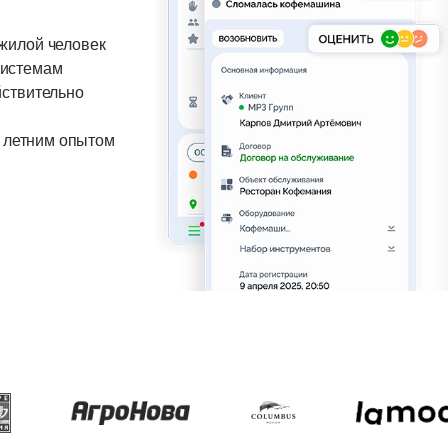
те эффективность и снижайте
 сервиса
жилой человек
системам
йствительно
+ летним опытом