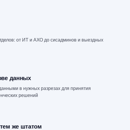
тделов: от ИТ и АХО до сисадминов и выездных
ове данных
данными в нужных разрезах для принятия
енческих решений
тем же штатом