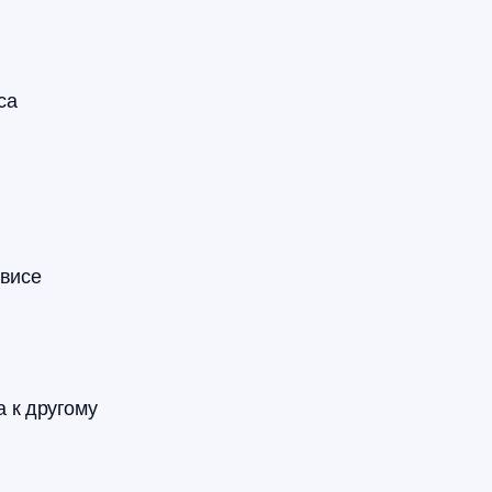
са
рвисе
а к другому