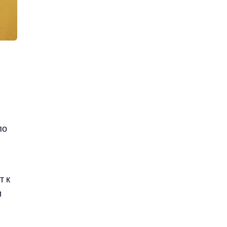
по
т к
и