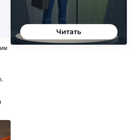
ним
л,
и