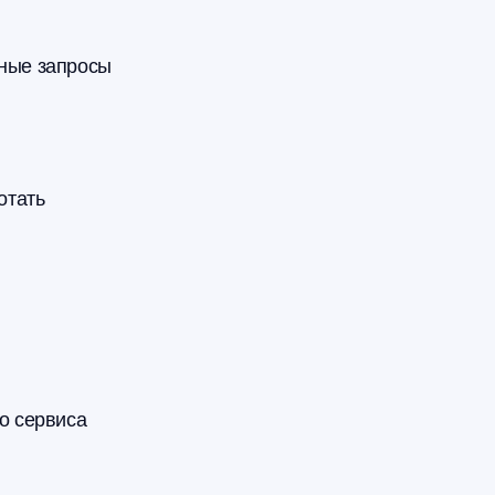
тные запросы
отать
о сервиса