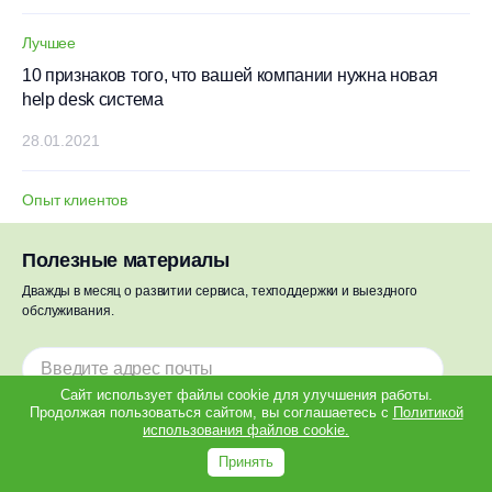
Лучшее
10 признаков того, что вашей компании нужна новая
help desk система
28.01.2021
Опыт клиентов
Зачем мигрировать с корпоративной service desk на
Okdesk — Опыт «Совтех»
Полезные материалы
Дважды в месяц о развитии сервиса, техподдержки и выездного
18.10.2021
обслуживания.
Опыт клиентов
Экономия на разработке: опыт перехода
Сайт использует файлы cookie для улучшения работы.
с конфигурации 1С на Okdesk
Продолжая пользоваться сайтом, вы соглашаетесь с
Политикой
использования файлов cookie.
Подписаться
24.08.2023
Принять