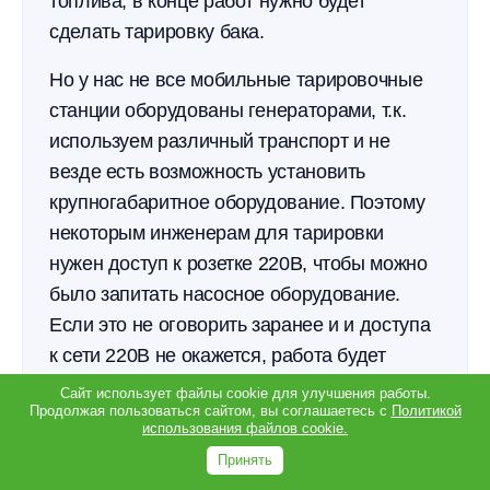
топлива, в конце работ нужно будет
сделать тарировку бака.
Но у нас не все мобильные тарировочные
станции оборудованы генераторами, т.к.
используем различный транспорт и не
везде есть возможность установить
крупногабаритное оборудование. Поэтому
некоторым инженерам для тарировки
нужен доступ к розетке 220В, чтобы можно
Полезные материалы
было запитать насосное оборудование.
Дважды в месяц о развитии сервиса, техподдержки и выездного
обслуживания.
Если это не оговорить заранее и и доступа
к сети 220В не окажется, работа будет
выполнена наполовину.
Сайт использует файлы cookie для улучшения работы.
Продолжая пользоваться сайтом, вы соглашаетесь с
Политикой
использования файлов cookie.
В итоге потеряют все: и клиент, у которого
Подписаться
Принять
датчик будет точно показывать топливо