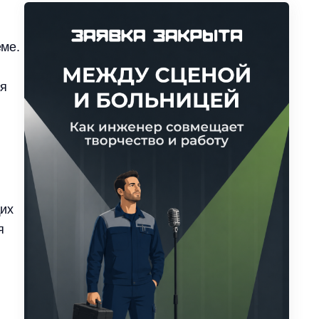
еме.
ся
щих
я