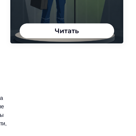
на
ие
ты
ти,