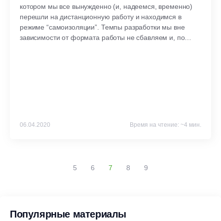
котором мы все вынужденно (и, надеемся, временно)
перешли на дистанционную работу и находимся в
режиме “самоизоляции”. Темпы разработки мы вне
зависимости от формата работы не сбавляем и, по
традиции, представляем обзор самых
заметных изменений нашей Service Desk системы,
вышедших в марте.
06.04.2020
Время на чтение: ~4 мин.
5
6
7
8
9
Популярные материалы