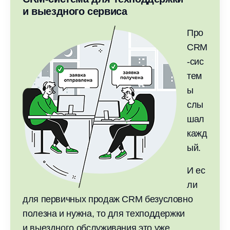
и выездного сервиса
Про
CRM
-сис
тем
ы
слы
шал
кажд
ый.
И ес
ли
для первичных продаж CRM безусловно
полезна и нужна, то для техподдержки
и выездного обслуживания это уже