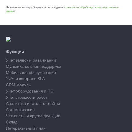
Нажимая на кнопку «Подписаться», вы даете
согласие на обработку своих персональных
данных
.
Функции
Учёт заявок и база знаний
Мультиканальная поддержка
Мобильное обслуживание
Учёт и контроль SLA
CRM-модуль
Учёт оборудования и ПО
Учёт стоимости работ
Аналитика и готовые отчёты
Автоматизация
Чек-листы и другие функции
Склад
Интерактивный план