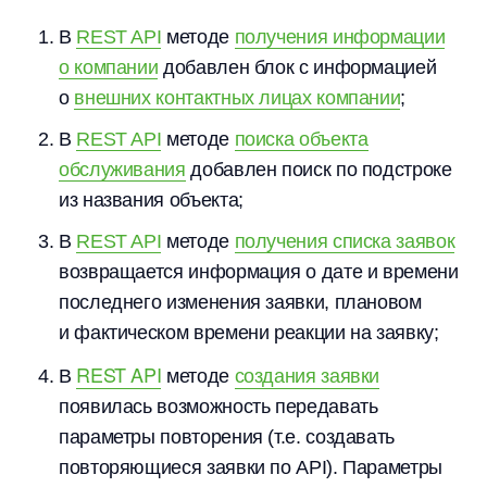
В
REST API
методе
получения информации
о компании
добавлен блок с информацией
о
внешних контактных лицах компании
;
В
REST API
методе
поиска объекта
обслуживания
добавлен поиск по подстроке
из названия объекта;
В
REST API
методе
получения списка заявок
возвращается информация о дате и времени
последнего изменения заявки, плановом
и фактическом времени реакции на заявку;
REST API
создания заявки
В
методе
появилась возможность передавать
параметры повторения (т.е. создавать
повторяющиеся заявки по API). Параметры