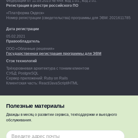
Федерации от 11.05.2023 № 449: код 1.01., код 2.01.
Регистрация в реестре российского ПО
«Платформа Окдеск»
Номер регистрации (свидетельства) программы для ЭВМ: 2021611785
Дата регистрации
05.02.2021
Правообладатель
ООО «Облачные решения»
Государственная регистрация программы для ЭВМ
Стэк технологий
Трёхуровневая архитектура с тонким клиентом
СУБД: PostgreSQL
Сервер приложений: Ruby on Rails
Клиентская часть: React/JavaScript/HTML
Полезные материалы
Дважды в месяц о развитии сервиса, техподдержки и выездного
Результаты СОУТ
обслуживания.
Политика в отношении обработки персональных данных