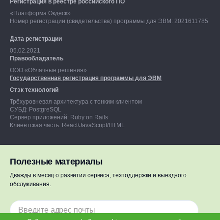
Регистрация в реестре российского ПО
«Платформа Окдеск»
Номер регистрации (свидетельства) программы для ЭВМ: 2021611785
Дата регистрации
05.02.2021
Правообладатель
ООО «Облачные решения»
Государственная регистрация программы для ЭВМ
Стэк технологий
Трёхуровневая архитектура с тонким клиентом
СУБД: PostgreSQL
Сервер приложений: Ruby on Rails
Клиентская часть: React/JavaScript/HTML
Полезные материалы
Дважды в месяц о развитии сервиса, техподдержки и выездного
Результаты СОУТ
обслуживания.
Политика в отношении обработки персональных данных