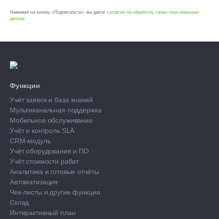
Нажимая на кнопку «Подписаться», вы даете
согласие на обработку своих персональных
данных
.
Функции
Учёт заявок и база знаний
Мультиканальная поддержка
Мобильное обслуживание
Учёт и контроль SLA
CRM-модуль
Учёт оборудования и ПО
Учёт стоимости работ
Аналитика и готовые отчёты
Автоматизация
Чек-листы и другие функции
Склад
Интерактивный план