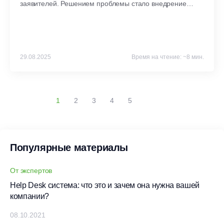
заявителей. Решением проблемы стало внедрение
системы Okdesk.PMA.
29.08.2025
Время на чтение: ~8 мин.
1
2
3
4
5
Популярные материалы
От экспертов
Help Desk система: что это и зачем она нужна вашей
компании?
08.10.2021