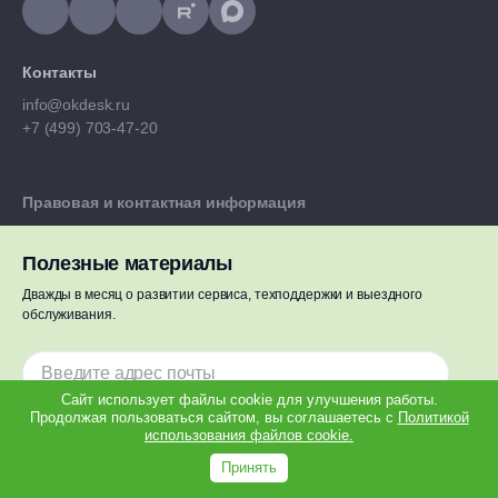
Контакты
info@okdesk.ru
+7 (499) 703-47-20
Правовая и контактная информация
Мы в Едином реестре ПО
Полезные материалы
440028, г. Пенза, ул. Гагарина,
Дважды в месяц о развитии сервиса, техподдержки и выездного
д. 16, оф. 304
обслуживания.
ООО "Облачные Решения"
ОГРН 1155837001352
ИНН/КПП 5837055580/583501001
Сайт использует файлы cookie для улучшения работы.
Приложения Okdesk для исполнителей
Продолжая пользоваться сайтом, вы соглашаетесь с
Политикой
использования файлов cookie.
Подписаться
Принять