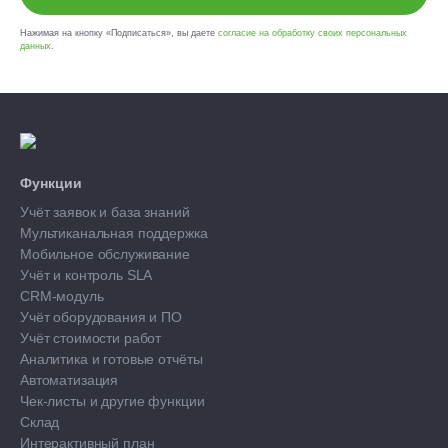
Нажимая на кнопку «Подписаться», вы даете
согласие на обработку своих персональных
данных
.
Функции
Учёт заявок и база знаний
Мультиканальная поддержка
Мобильное обслуживание
Учёт и контроль SLA
CRM-модуль
Учёт оборудования и ПО
Учёт стоимости работ
Аналитика и готовые отчёты
Автоматизация
Чек-листы и другие функции
Склад
Интерактивный план