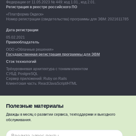
Федерации от 11.05.2023 № 449: код 1.01., код 2.01.
Регистрация в реестре российского ПО
«Платформа Окдеск»
Номер регистрации (свидетельства) программы для ЭВМ: 2021611785
Дата регистрации
05.02.2021
Правообладатель
ООО «Облачные решения»
Государственная регистрация программы для ЭВМ
Стэк технологий
Трёхуровневая архитектура с тонким клиентом
СУБД: PostgreSQL
Сервер приложений: Ruby on Rails
Клиентская часть: React/JavaScript/HTML
Полезные материалы
Дважды в месяц о развитии сервиса, техподдержки и выездного
Результаты СОУТ
обслуживания.
Политика в отношении обработки персональных данных