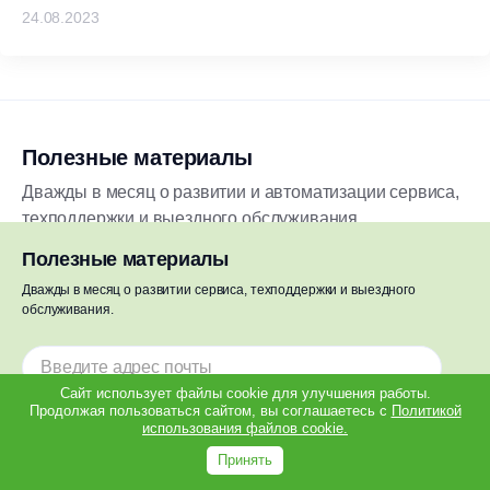
24.08.2023
Полезные материалы
Дважды в месяц о развитии и автоматизации сервиса,
техподдержки и выездного обслуживания.
Полезные материалы
Дважды в месяц о развитии сервиса, техподдержки и выездного
обслуживания.
Подписаться
Сайт использует файлы cookie для улучшения работы.
Нажимая на кнопку «Подписаться», вы даете
согласие на обработку своих персональных
Продолжая пользоваться сайтом, вы соглашаетесь с
Политикой
данных
.
использования файлов cookie.
Подписаться
Принять