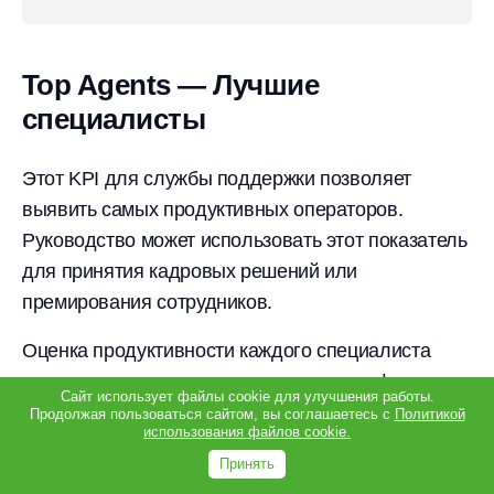
Top Agents — Лучшие
специалисты
Этот KPI для службы поддержки позволяет
выявить самых продуктивных операторов.
Руководство может использовать этот показатель
для принятия кадровых решений или
Полезные материалы
премирования сотрудников.
Дважды в месяц о развитии сервиса, техподдержки и выездного
обслуживания.
Оценка продуктивности каждого специалиста
в отдельности позволяет создать атмосферу
Сайт использует файлы cookie для улучшения работы.
здоровой конкуренции и выявить тех, кому нужна
Продолжая пользоваться сайтом, вы соглашаетесь с
Политикой
использования файлов cookie.
дополнительная мотивация.
Подписаться
Принять
Как оценить:
сформировать рейтинг