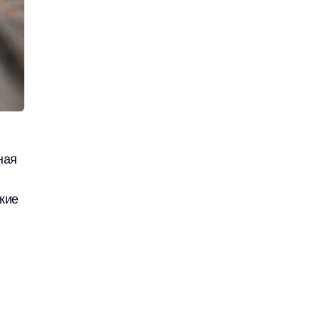
ная
ские