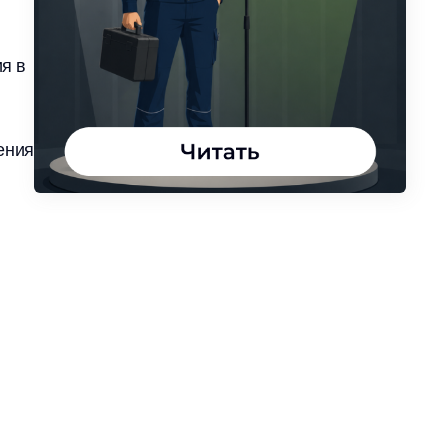
я в
ения