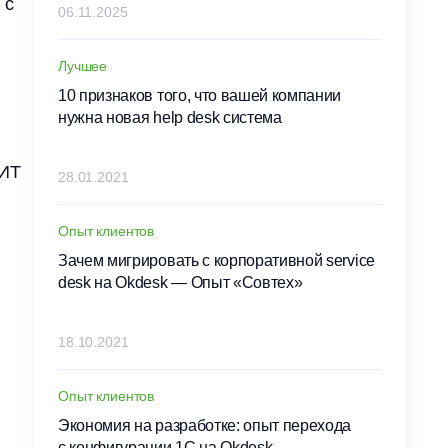
 с
06.11.2025
Лучшее
10 признаков того, что вашей компании
нужна новая help desk система
“ИТ
28.01.2021
Опыт клиентов
Зачем мигрировать с корпоративной service
desk на Okdesk — Опыт «Совтех»
18.10.2021
Опыт клиентов
Экономия на разработке: опыт перехода
с конфигурации 1С на Okdesk