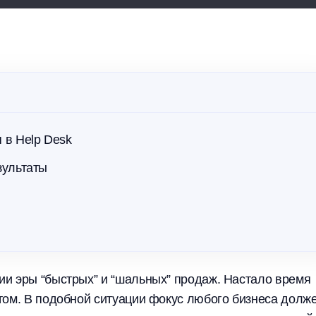
те эффективность и снижайте
 сервиса
 в Help Desk
зультаты
и эры “быстрых” и “шальных” продаж. Настало время
том. В подобной ситуации фокус любого бизнеса долж