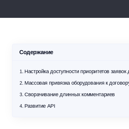
Упростите контроль и соблюдайте
Повышай
требования МЧС без бумаги
расходы
Содержание
Настройка доступности приоритетов заявок 
Массовая привязка оборудования к договор
Сворачивание длинных комментариев
Развитие API