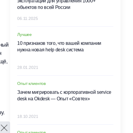
эксплуатации для управления 1000+
объектов по всей России
06.11.2025
Лучшее
10 признаков того, что вашей компании
сный
нужна новая help desk система
н
ещё,
28.01.2021
Опыт клиентов
Зачем мигрировать с корпоративной service
desk на Okdesk — Опыт «Совтех»
у.
18.10.2021
Опыт клиентов