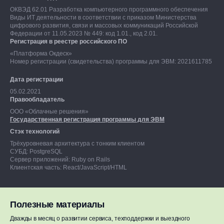
ОКВЭД 62.01 Разработка компьютерного программного обеспечения
Виды ИТ деятельности в соответствии с приказом Министерства
цифрового развития, связи и массовых коммуникаций Российской
Федерации от 11.05.2023 № 449: код 1.01., код 2.01.
Регистрация в реестре российского ПО
«Платформа Окдеск»
Номер регистрации (свидетельства) программы для ЭВМ: 2021611785
Дата регистрации
05.02.2021
Правообладатель
ООО «Облачные решения»
Государственная регистрация программы для ЭВМ
Стэк технологий
Трёхуровневая архитектура с тонким клиентом
СУБД: PostgreSQL
Сервер приложений: Ruby on Rails
Клиентская часть: React/JavaScript/HTML
Полезные материалы
Дважды в месяц о развитии сервиса, техподдержки и выездного
Результаты СОУТ