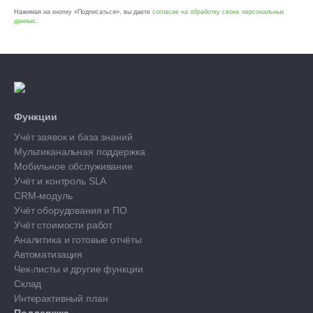
Нажимая на кнопку «Подписаться», вы даете
согласие на обработку своих персональных
данных
.
Функции
Учёт заявок и база знаний
Мультиканальная поддержка
Мобильное обслуживание
Учёт и контроль SLA
CRM-модуль
Учёт оборудования и ПО
Учёт стоимости работ
Аналитика и готовые отчёты
Автоматизация
Чек-листы и другие функции
Склад
Интерактивный план