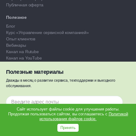
Публичная оферта
Полезное
Блог
Курс «Управление сервисной компанией»
Опыт клиентов
Вебинары
Канал на Rutube
Канал на YouTube
Отзывы
Полезные материалы
Сервисы
Дважды в месяц о развитии сервиса, техподдержки и выездного
Подбор подрядчиков
обслуживания.
Большие данные
Пресс-служба
Сайт использует файлы cookie для улучшения работы.
Контакты: pr@okdesk.ru
Продолжая пользоваться сайтом, вы соглашаетесь с
Политикой
использования файлов cookie.
Новости
Подписаться
Принять