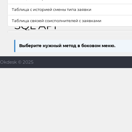
Таблица с историей смены типа заявки
Таблица связей соисполнителей с заявками
SQL API
Компании
Выберите нужный метод в боковом меню.
Таблица компаний
Таблица категорий компаний
Okdesk © 2025
Таблица связей компаний с внешними контактами-наблю
Таблица связи компаний с наблюдателями-сотрудниками
Таблица связи компаний с наблюдателями-группами
Таблица с доп атрибутами компаний
Объекты обслуживания