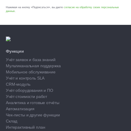
Нажимая на кнопку «Подписаться», вы даете
согласие на обработку своих персональных
данных
.
Функции
Учёт заявок и база знаний
Мультиканальная поддержка
Мобильное обслуживание
Учёт и контроль SLA
CRM-модуль
Учёт оборудования и ПО
Учёт стоимости работ
Аналитика и готовые отчёты
Автоматизация
Чек-листы и другие функции
Склад
Интерактивный план