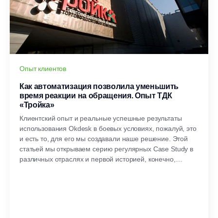
Опыт клиентов
Как автоматизация позволила уменьшить
время реакции на обращения. Опыт ТДК
«Тройка»
Клиентский опыт и реальные успешные результаты
использования Okdesk в боевых условиях, пожалуй, это
и есть то, для его мы создавали наше решение. Этой
статьей мы открываем серию регулярных Case Study в
различных отраслях и первой историей, конечно,
должна была стать история одного из первых клиентов
нашей системы учета заявок. Мы решили узнать, каково
это поддерживать более 150000 кв.метров площадей в
должном состоянии и каждый день радовать своих
клиентов. А поделится спецификой работы в огромном