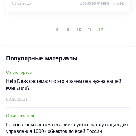
комплексе Могутов Виталий, руководитель службы
03.02.2016
Время на чтение: ~6 мин.
эксплуатации ТДК «Тройка».
8
9
10
11
12
Популярные материалы
От экспертов
Help Desk система: что это и зачем она нужна вашей
компании?
08.10.2021
Опыт клиентов
Lamoda: опыт автоматизации службы эксплуатации для
управления 1000+ объектов по всей России