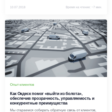
программное Help Desk решение, принесло ли это
какие-то результаты и что планируется делать дальше.
10.07.2018
Время на чтение: ~7 мин.
Опыт клиентов
Как Окдеск помог «выйти из болота»,
обеспечив прозрачность, управляемость и
конкурентные преимущества
Мы стараемся собирать обратную связь от клиентов,