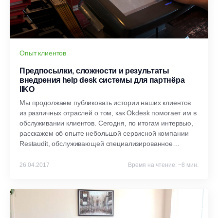
Опыт клиентов
Предпосылки, сложности и результаты
внедрения help desk системы для партнёра
IIKO
Мы продолжаем публиковать истории наших клиентов
из различных отраслей о том, как Okdesk помогает им в
обслуживании клиентов. Сегодня, по итогам интервью,
расскажем об опыте небольшой сервисной компании
Restaudit, обслуживающей специализированное
оборудование IIKO и другие компоненты ИТ-
инфраструктуры ресторанов, баров и других
26.04.2017
Время на чтение: ~8 мин.
предприятий общепита.