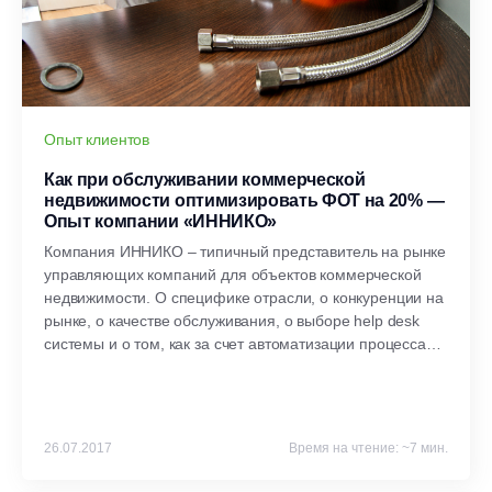
Опыт клиентов
Как при обслуживании коммерческой
недвижимости оптимизировать ФОТ на 20% —
Опыт компании «ИННИКО»
Компания ИННИКО – типичный представитель на рынке
управляющих компаний для объектов коммерческой
недвижимости. О специфике отрасли, о конкуренции на
рынке, о качестве обслуживания, о выборе help desk
системы и о том, как за счет автоматизации процесса
учета и решения клиентских заявок компании удалось
на 20% оптимизировать ФОТ, исключив более 300
человеко-часов простоев в месяц в нашем очередном
интервью.
26.07.2017
Время на чтение: ~7 мин.