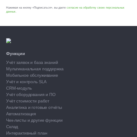
Нажимая на кнопку «Подписаться», вы даете
согласие на обработку своих персональных
данных
.
Функции
Учёт заявок и база знаний
Мультиканальная поддержка
Мобильное обслуживание
Учёт и контроль SLA
CRM-модуль
Учёт оборудования и ПО
Учёт стоимости работ
Аналитика и готовые отчёты
Автоматизация
Чек-листы и другие функции
Склад
Интерактивный план