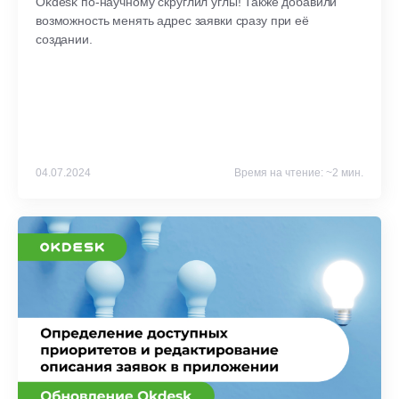
Okdesk по-научному скруглил углы! Также добавили
возможность менять адрес заявки сразу при её
создании.
04.07.2024
Время на чтение: ~2 мин.