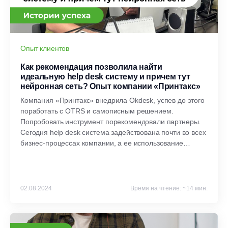
Опыт клиентов
Как рекомендация позволила найти
идеальную help desk систему и причем тут
нейронная сеть? Опыт компании «Принтакс»
Компания «Принтакс» внедрила Okdesk, успев до этого
поработать с OTRS и самописным решением.
Попробовать инструмент порекомендовали партнеры.
Сегодня help desk система задействована почти во всех
бизнес-процессах компании, а ее использование
продолжает расширяться. Функции Okdesk помогают
автоматизировать обслуживание самых разных
клиентов, не забывая об интересах сотрудников —
защищая их в сложных спорах. Опытом работы с
02.08.2024
Время на чтение: ~14 мин.
Okdesk компания поделилась в кейсе.