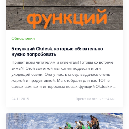
Обновления
5 функций Okdesk, которые обязательно
нужно попробовать
Привет всем читателям и клиентам! Готовы ко встрече
зимы?! Этой заметкой мы хотим подвести итоги
уходящей осени. Она у нас, к слову, выдалась очень
жаркой и продуктивной. Мы отобрали для вас ТОП 5
самых важных и интересных новых функций Okdesk из
разработок за последние 2,5 месяца! Давайте быстрее
с ними знакомиться :)
24.11.2015
Время на чтение: ~4 мин.