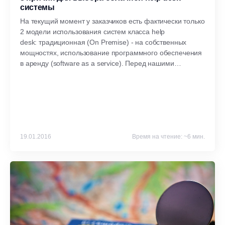
системы
На текущий момент у заказчиков есть фактически только
2 модели использования систем класса help
desk: традиционная (On Premise) - на собственных
мощностях, использование программного обеспечения
в аренду (software as a service). Перед нашими
заказчиками, сервисными компаниями, этот вопрос
также возникает с постоянной регулярностью. Ниже мы
даем ответы, почему для малых и средних компаний
выбор SaaS оптимальным.
19.01.2016
Время на чтение: ~6 мин.